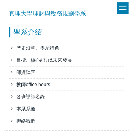
跳
到
真理大學理財與稅務規劃學系
主
要
學系介紹
內
容
區
歷史沿革、學系特色
目標、核心能力&未來發展
師資陣容
教師office hours
各班導師名錄
本系系徽
聯絡我們