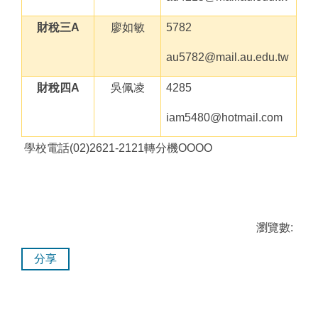
財稅三
A
廖如敏
5782
au5782@mail.au.edu.tw
財稅四
A
吳佩凌
4285
iam5480@hotmail.com
學校電話
(02)2621-2121
轉分機
OOOO
瀏覽數:
分享