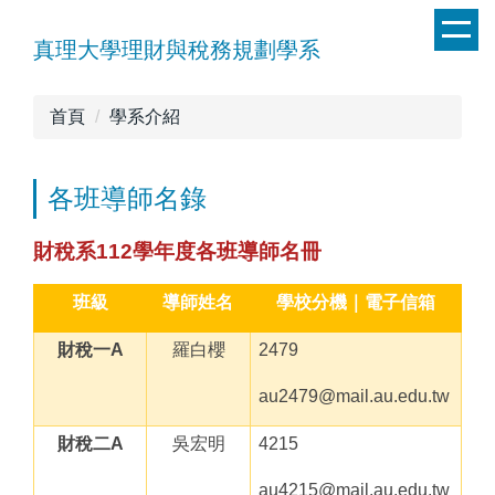
跳
到
真理大學理財與稅務規劃學系
主
要
首頁
學系介紹
內
容
區
各班導師名錄
財稅系
112
學年度各班導師名冊
班級
導師姓名
學校分機｜電子信箱
財稅一
A
羅白櫻
2479
au2479@mail.au.edu.tw
財稅二
A
吳宏明
4215
au4215@mail.au.edu.tw