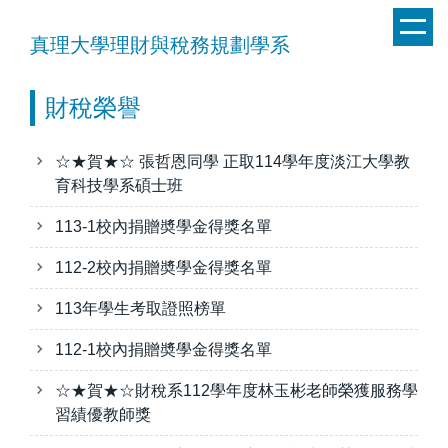
跳
到
真理大學理財與稅務規劃學系
主
要
財稅榮譽
內
容
區
☆★賀★☆ 張哲恩同學 正取114學年度淡江大學教
育科技學系碩士班
113-1校內捐贈奬學金得獎名單
112-2校內捐贈奬學金得獎名單
113年學生考取證照榜單
112-1校內捐贈奬學金得獎名單
☆★賀★☆財稅系112學年度林玉彬老師榮獲服務學
習績優教師獎