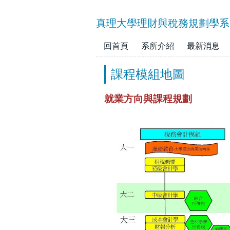
跳
到
真理大學理財與稅務規劃學系
主
要
回首頁
系所介紹
最新消息
內
容
課程模組地圖
區
就業方向與課程規劃