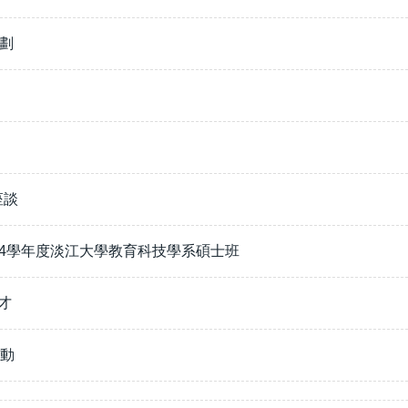
計劃
座談
14學年度淡江大學教育科技學系碩士班
微才
活動