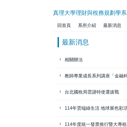
跳
到
真理大學理財與稅務規劃學系
主
要
回首頁
系所介紹
最新消息
內
容
最新消息
區
相關辦法
教師專業成長系列講座「金融科
台北國稅局雲謎特使選拔戰
114年雲端綠生活 地球展色彩
114年度統一發票推行暨大專