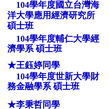
104
學年度
國立台灣海
洋
大學
應用經濟研究所
碩士班
104
學年度
輔仁
大學
經
濟學系 碩士班
★王鈺婷
同學
104
學年度
世新大學
財
務金融學系 碩士班
★李秉哲
同學