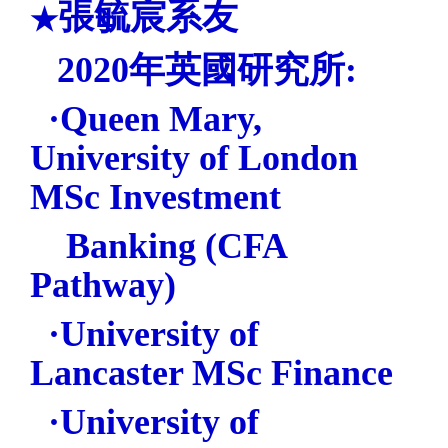
張毓宸系友
★
2020
年英國研究所:
·Queen Mary,
University of London
MSc Investment
Banking
(CFA
Pathway)
·University of
Lancaster MSc Finance
·University of