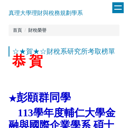
跳
到
真理大學理財與稅務規劃學系
主
要
首頁
財稅榮譽
內
容
區
☆★賀★☆財稅系研究所考取榜單
恭 賀
彭頤群同學
★
113
學年度輔仁大學金
融與國際企業學
系
碩士