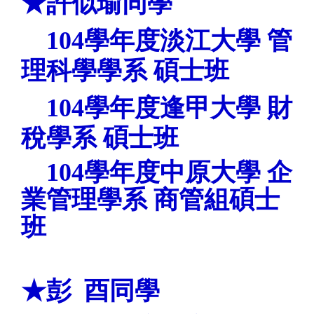
★許似瑜
同學
104
學年度
淡江
大學
管
理科學學系 碩士班
104
學年度
逢甲
大學
財
稅學系 碩士班
104
學年度
中原
大學
企
業管理學系 商管組碩士
班
★彭 酉
同學