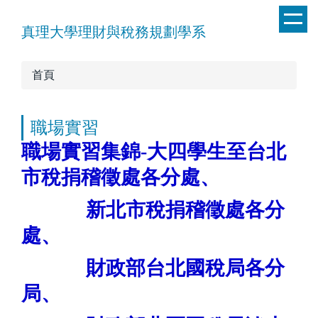
跳
到
真理大學理財與稅務規劃學系
主
要
首頁
內
容
區
職場實習
職場實習集錦-大四學生至台北
市稅捐稽徵處各分處
、
新北市稅捐稽徵處各分
處
、
財政部台北國稅局各分
局、