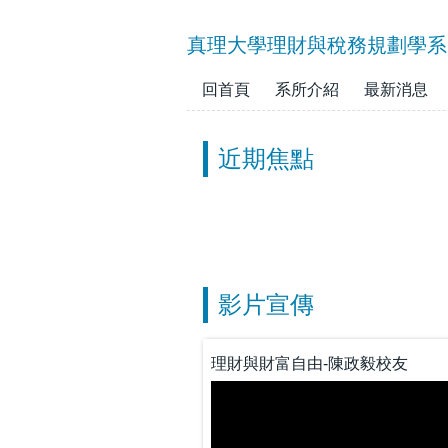
跳
到
真理大學理財與稅務規劃學系
主
要
回首頁
系所介紹
最新消息
內
容
近期焦點
區
影片宣傳
理財與財富自由-陳政毅校友