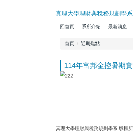
跳
到
真理大學理財與稅務規劃學系
主
要
回首頁
系所介紹
最新消息
內
容
首頁
近期焦點
區
114年富邦金控暑期
真理大學理財與稅務規劃學系 版權