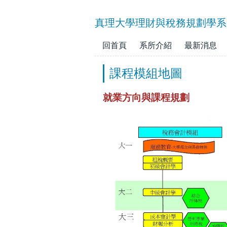
跳
到
真理大學理財與稅務規劃學系
主
要
回首頁
系所介紹
最新消息
內
容
課程模組地圖
區
就業方向與課程規劃