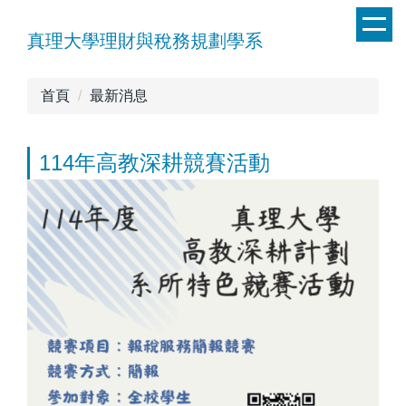
跳
到
真理大學理財與稅務規劃學系
主
要
首頁
最新消息
內
容
區
114年高教深耕競賽活動