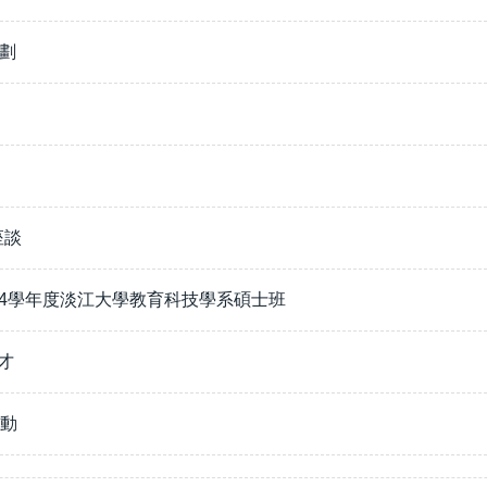
計劃
座談
14學年度淡江大學教育科技學系碩士班
微才
活動