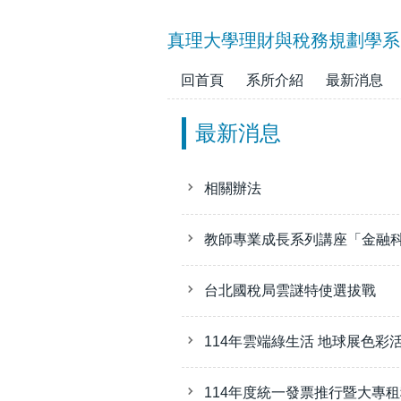
跳
到
真理大學理財與稅務規劃學系
主
要
回首頁
系所介紹
最新消息
內
容
最新消息
區
相關辦法
教師專業成長系列講座「金融科
台北國稅局雲謎特使選拔戰
114年雲端綠生活 地球展色彩
114年度統一發票推行暨大專