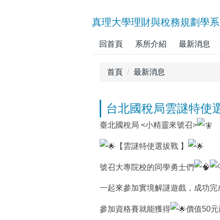
跳
到
真理大學理財與稅務規劃學系
主
要
回首頁
系所介紹
最新消息
內
容
首頁
最新消息
區
台北國稅局雲謎特使
臺北國稅局 <小精靈來號召>
【雲謎特使選拔戰 】
號召大專院校的同學勇士們
一起來參加實境解謎遊戲，成功完
參加資格賽就能獲得
價值50