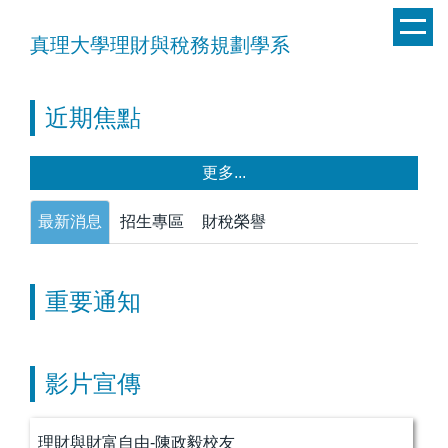
跳
到
真理大學理財與稅務規劃學系
主
要
內
近期焦點
容
區
更多...
最新消息
招生專區
財稅榮譽
重要通知
影片宣傳
理財與財富自由-陳政毅校友