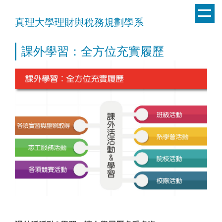
跳
到
真理大學理財與稅務規劃學系
主
要
課外學習：全方位充實履歷
內
容
區