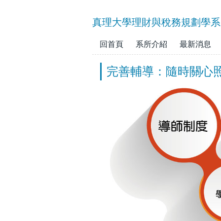
跳
到
真理大學理財與稅務規劃學系
主
要
回首頁
系所介紹
最新消息
內
容
完善輔導：隨時關心
區